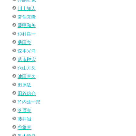
岸副哲也
川上知人
常住充隆
愛甲和矢
杉村良一
桑田泉
森本光洋
武市悦宏
永山方久
池田貴久
田原紘
田谷信介
竹内雄一郎
芝原実
藤井誠
谷将貴