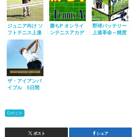
ジュニア向け ソ
勝ちP オンライ
野球バッテリー
フトテニス上達
ンテニスアカデ
上達革命～精度
DVD 軟式テニス
ミー 自宅で学べ
を高める投内連
のレッスン教材
るテニススクー
携～は、元千葉
の評判が良い理
ルの評判が良い
ロッテマリーン
由を徹底分析！
理由を徹底分
ズの青松敬鎔と
析！
木村優太が監
修！
ザ・アイアンバ
イブル 5日間
の動画レッスン
＋60ページのテ
キスト
テニス
ポスト
シェア