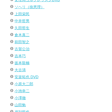
女性用ゴルフレッスンDVD
ソヘリ（徐恵理）
上田栄民
中井哲男
久田哲生
倉木真二
前田智之
古賀公治
吉本巧
坂本龍楠
大古清
安楽拓也 DVD
小原大二郎
小池幸二
小澤徹
山田勉