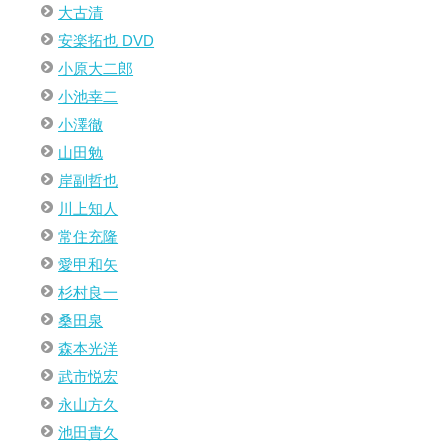
大古清
安楽拓也 DVD
小原大二郎
小池幸二
小澤徹
山田勉
岸副哲也
川上知人
常住充隆
愛甲和矢
杉村良一
桑田泉
森本光洋
武市悦宏
永山方久
池田貴久