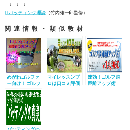
↓ ↓ ↓
ITパッティング理論
（竹内雄一郎監修）
関連情報・類似教材
めがねゴルファ
マイレッスンプ
速効！ゴルフ飛
ー向け！ ゴルフ
ロは口コミ評価
距離アップ術
はスウィングで
の高いスマホで
ゴルフPDF教材
飛躍的に飛ばそ
見るためのゴル
う ゴルフPDF
フ教材！
教材！
パッティングの