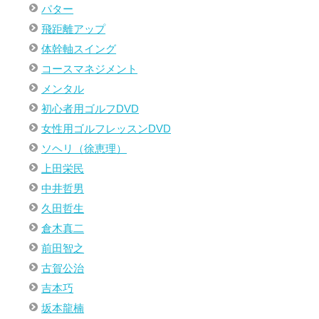
パター
飛距離アップ
体幹軸スイング
コースマネジメント
メンタル
初心者用ゴルフDVD
女性用ゴルフレッスンDVD
ソヘリ（徐恵理）
上田栄民
中井哲男
久田哲生
倉木真二
前田智之
古賀公治
吉本巧
坂本龍楠