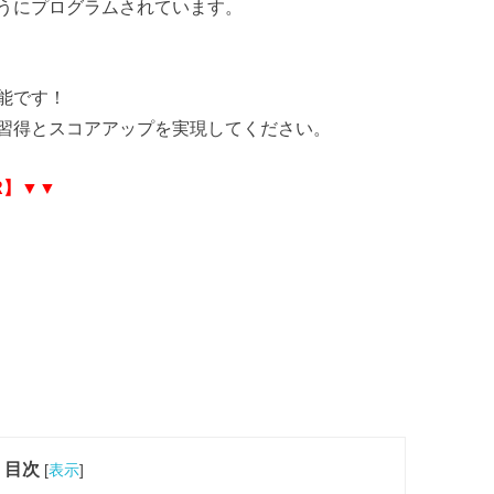
うにプログラムされています。
能です！
習得とスコアアップを実現してください。
R】▼▼
目次
[
表示
]