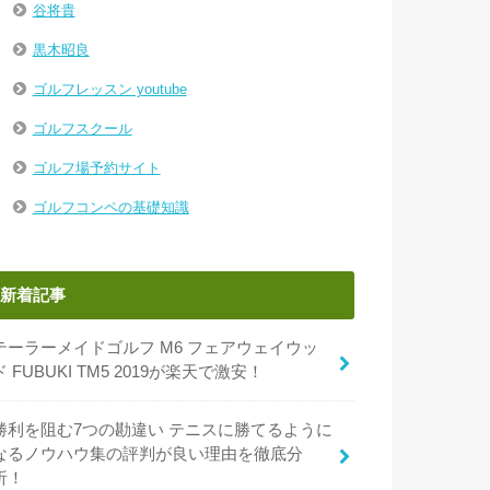
谷将貴
黒木昭良
ゴルフレッスン youtube
ゴルフスクール
ゴルフ場予約サイト
ゴルフコンペの基礎知識
新着記事
テーラーメイドゴルフ M6 フェアウェイウッ
ド FUBUKI TM5 2019が楽天で激安！
勝利を阻む7つの勘違い テニスに勝てるように
なるノウハウ集の評判が良い理由を徹底分
析！