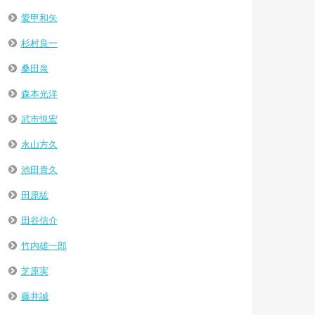
愛甲和矢
杉村良一
桑田泉
森本光洋
武市悦宏
永山方久
池田貴久
田原紘
田谷信介
竹内雄一郎
芝原実
藤井誠