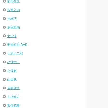
前田智之
古賀公治
吉本巧
坂本龍楠
大古清
安楽拓也 DVD
小原大二郎
小池幸二
小澤徹
山田勉
岸副哲也
川上知人
常住充隆