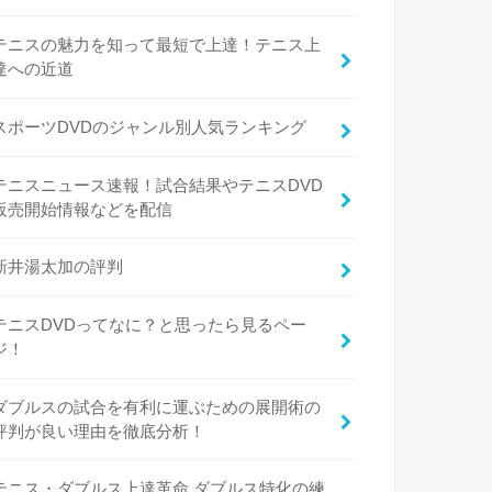
テニスの魅力を知って最短で上達！テニス上
達への近道
スポーツDVDのジャンル別人気ランキング
テニスニュース速報！試合結果やテニスDVD
販売開始情報などを配信
新井湯太加の評判
テニスDVDってなに？と思ったら見るペー
ジ！
ダブルスの試合を有利に運ぶための展開術の
評判が良い理由を徹底分析！
テニス・ダブルス上達革命 ダブルス特化の練