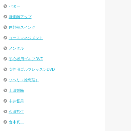
パター
飛距離アップ
体幹軸スイング
コースマネジメント
メンタル
初心者用ゴルフDVD
女性用ゴルフレッスンDVD
ソヘリ（徐恵理）
上田栄民
中井哲男
久田哲生
倉木真二