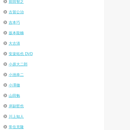
前田智之
古賀公治
吉本巧
坂本龍楠
大古清
安楽拓也 DVD
小原大二郎
小池幸二
小澤徹
山田勉
岸副哲也
川上知人
常住充隆