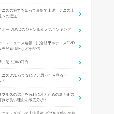
テニスの魅力を知って最短で上達！テニス上
達への近道
スポーツDVDのジャンル別人気ランキング
テニスニュース速報！試合結果やテニスDVD
販売開始情報などを配信
新井湯太加の評判
テニスDVDってなに？と思ったら見るペー
ジ！
ダブルスの試合を有利に運ぶための展開術の
評判が良い理由を徹底分析！
テニス・ダブルス上達革命 ダブルス特化の練