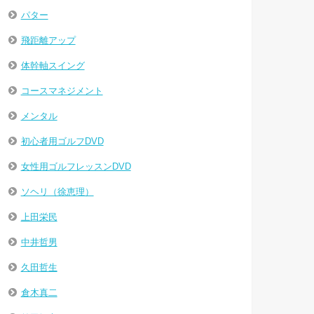
パター
飛距離アップ
体幹軸スイング
コースマネジメント
メンタル
初心者用ゴルフDVD
女性用ゴルフレッスンDVD
ソヘリ（徐恵理）
上田栄民
中井哲男
久田哲生
倉木真二