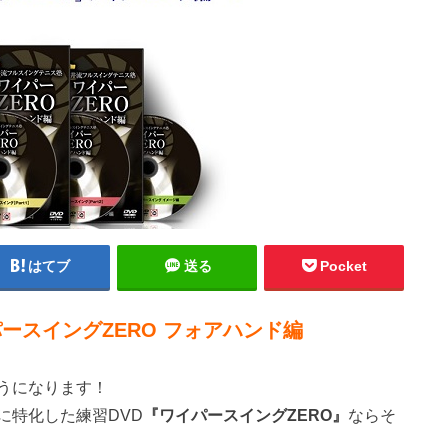
はてブ
送る
Pocket
ースイングZERO フォアハンド編
うになります！
に特化した練習DVD
『ワイパースイングZERO』
ならそ