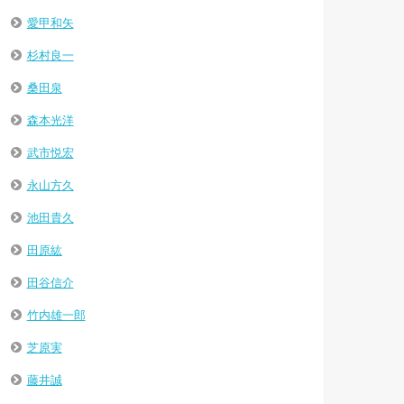
愛甲和矢
杉村良一
桑田泉
森本光洋
武市悦宏
永山方久
池田貴久
田原紘
田谷信介
竹内雄一郎
芝原実
藤井誠