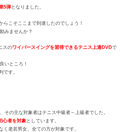
第5弾
となりました。
からこそここまで到達したのでしょう！
に励みませんか？
ニスの
ワイパースイングを習得できるテニス上達DVD
で
が良いところ！
判です。
ば、その主な対象者はテニス中級者～上級者でした。
初心者を対象
としています。
なく老若男女、全ての方が対象です。