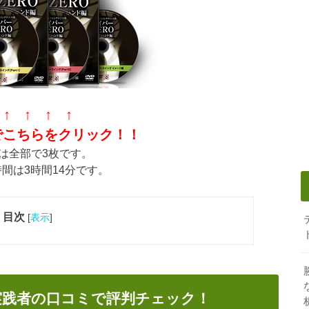
 ↑ ↑ ↑ ↑
でこちらをクリック！！
Dは全部で3枚です。
間は3時間14分です。
目次
[
表示
]
D実践者の口コミで評判チェック！