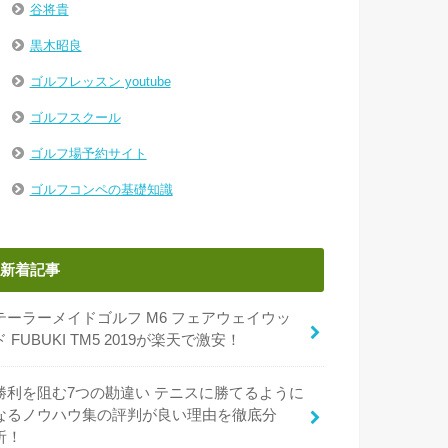
谷将貴
黒木昭良
ゴルフレッスン youtube
ゴルフスクール
ゴルフ場予約サイト
ゴルフコンペの基礎知識
新着記事
テーラーメイドゴルフ M6 フェアウェイウッ
ド FUBUKI TM5 2019が楽天で激安！
勝利を阻む7つの勘違い テニスに勝てるように
なるノウハウ集の評判が良い理由を徹底分
析！