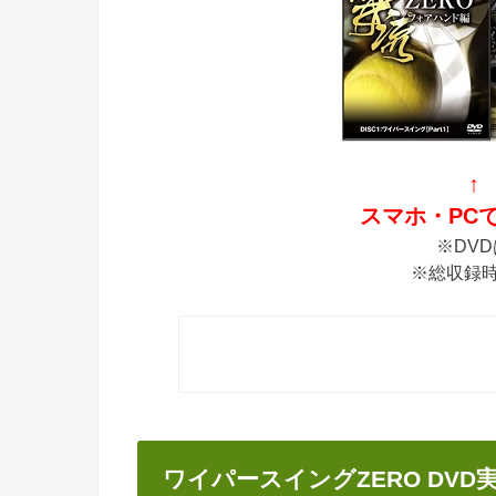
↑
スマホ・PC
※DV
※総収録時
ワイパースイングZERO DV