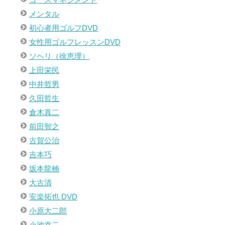
メンタル
初心者用ゴルフDVD
女性用ゴルフレッスンDVD
ソヘリ（徐恵理）
上田栄民
中井哲男
久田哲生
倉木真二
前田智之
古賀公治
吉本巧
坂本龍楠
大古清
安楽拓也 DVD
小原大二郎
小池幸二