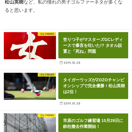
松山英樹
など、私の憧れの男子ゴルファーネタが多くな
ると思います。
ゴルフNEWS
笠りつ子がマスターズGCレディ
ースで暴言を吐いた!? タオル設
置と「死ね」問題
2019.10.28
ゴルフNEWS
タイガーウッズがZOZOチャンピ
オンシップで完全優勝！松山英樹
は2位！
2019.10.28
ゴルフNEWS
市原のゴルフ練習場 10月28日に
鉄柱撤去作業開始！