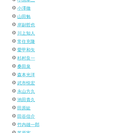
小澤徹
山田勉
岸副哲也
川上知人
常住充隆
愛甲和矢
杉村良一
桑田泉
森本光洋
武市悦宏
永山方久
池田貴久
田原紘
田谷信介
竹内雄一郎
芝原実