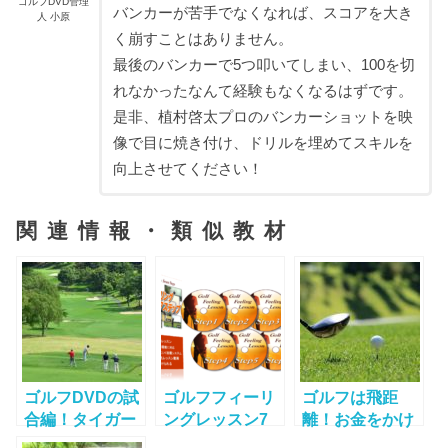
ゴルフDVD管理
バンカーが苦手でなくなれば、スコアを大き
人 小原
く崩すことはありません。
最後のバンカーで5つ叩いてしまい、100を切
れなかったなんて経験もなくなるはずです。
是非、植村啓太プロのバンカーショットを映
像で目に焼き付け、ドリルを埋めてスキルを
向上させてください！
関連情報・類似教材
ゴルフDVDの試
ゴルフフィーリ
ゴルフは飛距
合編！タイガー
ングレッスン7
離！お金をかけ
ウッズや松山英
ステップ
ずに飛距離を伸