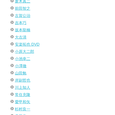
倉木真二
前田智之
古賀公治
吉本巧
坂本龍楠
大古清
安楽拓也 DVD
小原大二郎
小池幸二
小澤徹
山田勉
岸副哲也
川上知人
常住充隆
愛甲和矢
杉村良一