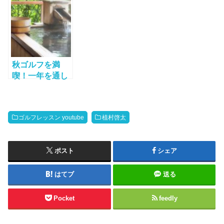
樹が人気！
（GFL7）はゴ
ばす方法！
ルフ上達体感サ
イトのゴルフエ
ッグが監修！
秋ゴルフを満
喫！一年を通し
て一番ゴルフが
楽しめるのは
秋！
ゴルフレッスン youtube
植村啓太
ポスト
シェア
はてブ
送る
Pocket
feedly