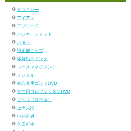
ドライバー
アイアン
アプローチ
バンカーショット
パター
飛距離アップ
体幹軸スイング
コースマネジメント
メンタル
初心者用ゴルフDVD
女性用ゴルフレッスンDVD
ソヘリ（徐恵理）
上田栄民
中井哲男
久田哲生