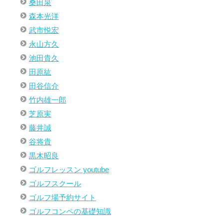
桑田泉
森本光洋
武市悦宏
永山方久
池田貴久
田原紘
田谷信介
竹内雄一郎
芝原実
藤井誠
谷将貴
黒木昭良
ゴルフレッスン youtube
ゴルフスクール
ゴルフ場予約サイト
ゴルフコンペの基礎知識