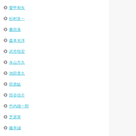
愛甲和矢
杉村良一
桑田泉
森本光洋
武市悦宏
永山方久
池田貴久
田原紘
田谷信介
竹内雄一郎
芝原実
藤井誠