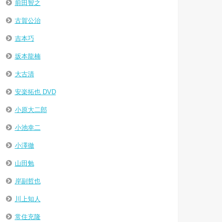
前田智之
古賀公治
吉本巧
坂本龍楠
大古清
安楽拓也 DVD
小原大二郎
小池幸二
小澤徹
山田勉
岸副哲也
川上知人
常住充隆