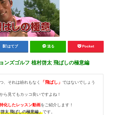
はてブ
送る
Pocket
ョンズゴルフ 植村啓太 飛ばしの極意編
「飛ばし」
つ、それは紛れもなく
ではないでしょう
から見てもカッコ良いですよね！
特化したレッスン動画
をご紹介します！
村啓太 飛ばしの極意編」
です。