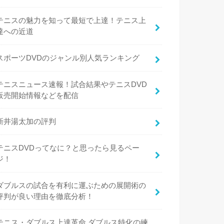
テニスの魅力を知って最短で上達！テニス上
達への近道
スポーツDVDのジャンル別人気ランキング
テニスニュース速報！試合結果やテニスDVD
販売開始情報などを配信
新井湯太加の評判
テニスDVDってなに？と思ったら見るペー
ジ！
ダブルスの試合を有利に運ぶための展開術の
評判が良い理由を徹底分析！
テニス・ダブルス上達革命 ダブルス特化の練