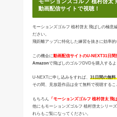
モーションズゴルフ 植村啓太
動画配信サイトで視聴！
モーションズゴルフ 植村啓太 飛ばしの極
ださい。
飛距離アップに特化した練習を抜きに効率的
この機会に
動画配信サイトのU-NEXT31日
Amazon
で飛ばしのゴルフDVDを購入する
U-NEXTに申し込みをすれば、
31日間の無
その間、見放題作品は全て無料で視聴するこ
もちろん
「モーションズゴルフ 植村啓太 飛
他にもモーションズゴルフ 植村啓太シリー
れらもご覧になってください。