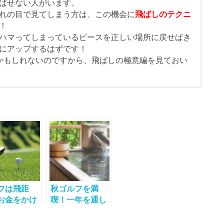
ばせない人がいます。
れの目で見てしまう方は、この機会に
飛ばしのテクニ
！
ハマってしまっているピースを正しい場所に戻せばき
にアップするはずです！
かもしれないのですから、飛ばしの極意編を見ておい
フは飛距
秋ゴルフを満
お金をかけ
喫！一年を通し
飛距離を伸
て一番ゴルフが
方法！
楽しめるのは