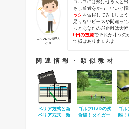
ゴルフには飛ばせる人と飛
もし前者をかっこいいと憧
ック
を習得してみましょう
足りないピースや間違って
っとあなたの飛距離は大幅
0円の投資
でそれが叶うの
ゴルフDVD管理人
て損はありませんよ！
小原
関連情報・類似教材
ペリア方式と新
ゴルフDVDの試
ゴル
ペリア方式、新
合編！タイガー
離！
新ペリア方式の
ウッズや松山英
ずに
違いと計算方法
樹が人気！
ばす