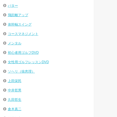
パター
飛距離アップ
体幹軸スイング
コースマネジメント
メンタル
初心者用ゴルフDVD
女性用ゴルフレッスンDVD
ソヘリ（徐恵理）
上田栄民
中井哲男
久田哲生
倉木真二