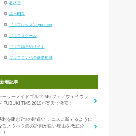
谷将貴
黒木昭良
ゴルフレッスン youtube
ゴルフスクール
ゴルフ場予約サイト
ゴルフコンペの基礎知識
新着記事
テーラーメイドゴルフ M6 フェアウェイウッ
ド FUBUKI TM5 2019が楽天で激安！
勝利を阻む7つの勘違い テニスに勝てるように
なるノウハウ集の評判が良い理由を徹底分
析！